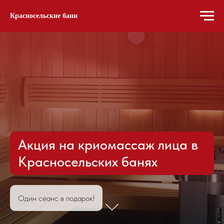
Красносельские бани
Акция на криомассаж лица в
Красносельских банях
Один сеанс в подарок!