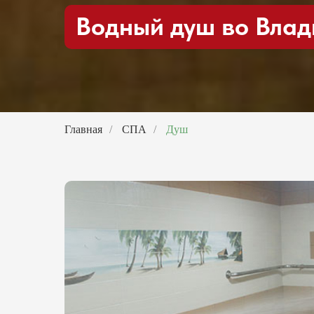
Водный душ
во Влад
Главная
/
СПА
/
Душ