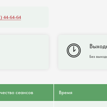
) 44-64-64
Выход
Без выход
чество сеансов
Время