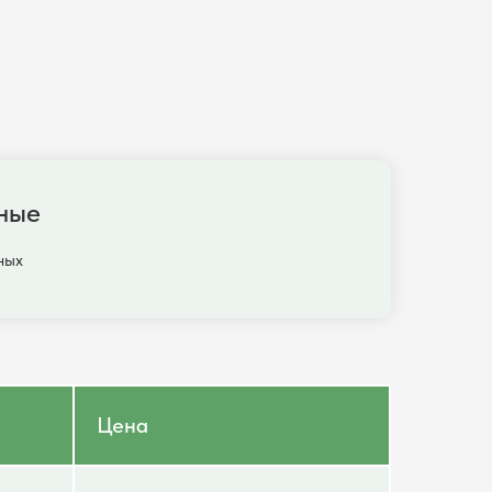
ные
ных
Цена