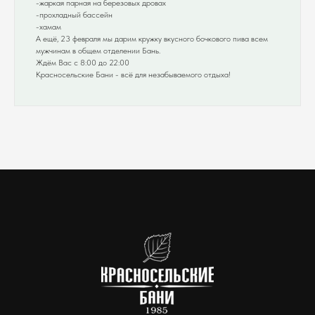
-жаркая парная на березовых дровах
-прохладный бассейн
-хамам
А ещё, 23 февраля мы дарим кружку вкусного бочкового пива всем
мужчинам в общем отделении Бань.
Ждём Вас с 8:00 до 22:00
Красносельские Бани - всё для незабываемого отдыха!