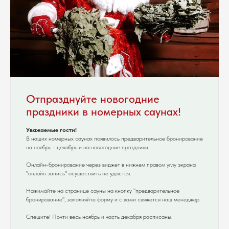
Отпразднуйте новогодние
праздники в номерных саунах!
Уважаемые гости!
В наших номерных саунах появилось предварительное бронирование
на ноябрь - декабрь и на новогодние праздники.
Онлайн-бронирование через виджет в нижнем правом углу экрана
"онлайн запись" осуществить не удастся.
Нажимайте на странице сауны на кнопку "предварительное
бронирование", заполняйте форму и с вами свяжется наш менеджер.
Спешите! Почти весь ноябрь и часть декабря расписаны.