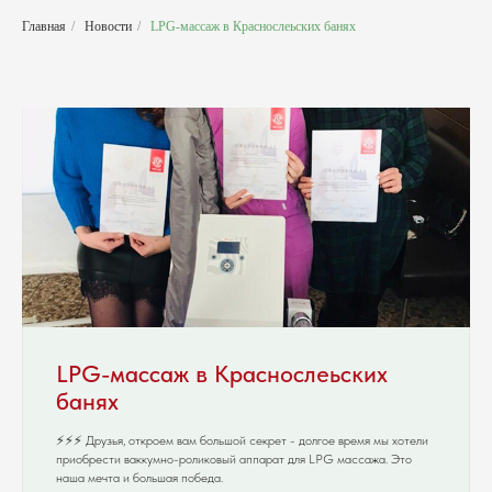
Главная
/
Новости
/
LPG-массаж в Краснослеьских банях
LPG-массаж в Краснослеьских
банях
⚡️⚡️⚡️ Друзья, откроем вам большой секрет - долгое время мы хотели
приобрести ваккумно-роликовый аппарат для LPG массажа. Это
наша мечта и большая победа.