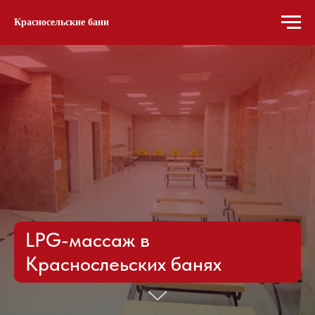
Красносельские бани
LPG-массаж в
Краснослеьских банях