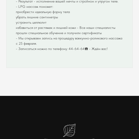
- Результат - исполнение вашей мечты и стройном и упругом теле.
- LPG массаж поможет:
приобрести идеальную форму тела
убрать лишние сантиметры
устранить целлюлит
избавиться от растяжек и лишней кожи - Все наши специалисты
прошли специальное обучение и получили сертификаты
- Мы открываем запись на процедуру ваккумно-роликового массажа
с 25 февраля.
- Записаться можно по телефону: 44-64-64☎️ - Ждём вас!